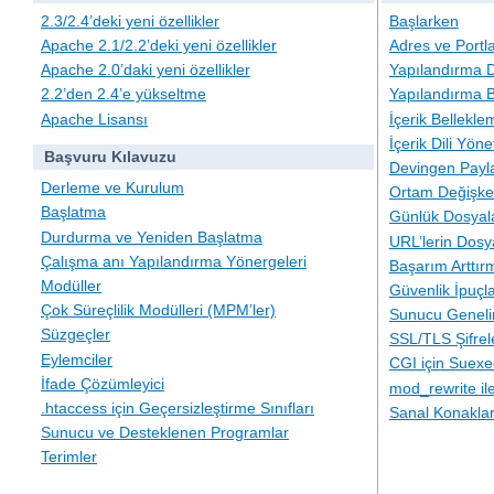
2.3/2.4’deki yeni özellikler
Başlarken
Apache 2.1/2.2’deki yeni özellikler
Adres ve Portl
Apache 2.0’daki yeni özellikler
Yapılandırma D
2.2’den 2.4’e yükseltme
Yapılandırma B
Apache Lisansı
İçerik Bellekle
İçerik Dili Yöne
Başvuru Kılavuzu
Devingen Payla
Derleme ve Kurulum
Ortam Değişken
Başlatma
Günlük Dosyal
Durdurma ve Yeniden Başlatma
URL’lerin Dosy
Çalışma anı Yapılandırma Yönergeleri
Başarım Arttır
Modüller
Güvenlik İpuçla
Çok Süreçlilik Modülleri (MPM’ler)
Sunucu Geneli
Süzgeçler
SSL/TLS Şifre
Eylemciler
CGI için Suexe
İfade Çözümleyici
mod_rewrite i
.htaccess için Geçersizleştirme Sınıfları
Sanal Konakla
Sunucu ve Desteklenen Programlar
Terimler