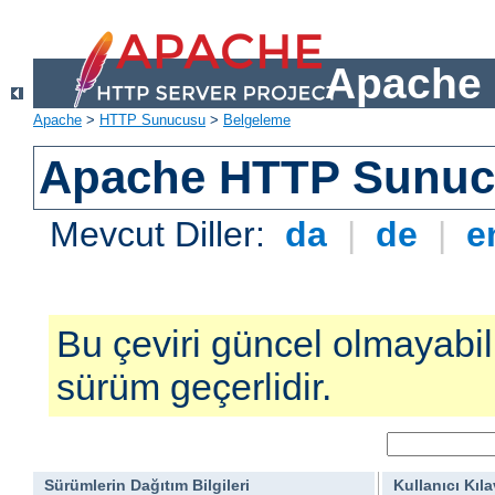
Apache 
Apache
>
HTTP Sunucusu
>
Belgeleme
Apache HTTP Sunucu
Mevcut Diller:
da
|
de
|
e
Bu çeviri güncel olmayabilir
sürüm geçerlidir.
Sürümlerin Dağıtım Bilgileri
Kullanıcı Kıl